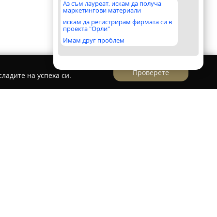
Аз съм лауреат, искам да получа
маркетингови материали
искам да регистрирам фирмата си в
проекта "Орли"
Имам друг проблем
Проверете
ладите на успеха си.
vbike
ена фирма, базирана в Казанлък,
ето на широка гама велосипеди и цялостни
сионалисти в сферата на колоезденето.
ообразие от велосипеди, подходящи за
аране, както и богат избор на