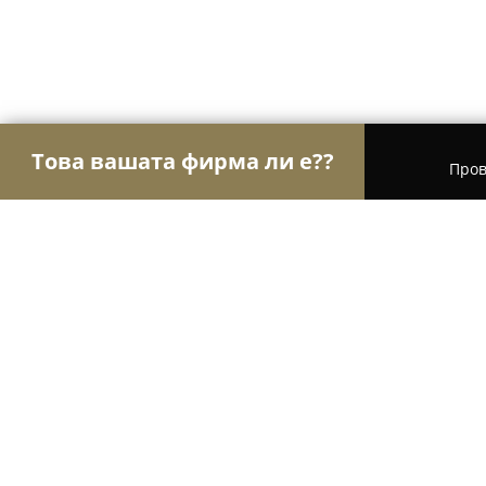
Това вашата фирма ли е??
Пров
Орли Велосипеди
Магазини за велосипеди, С
Dobrevbike