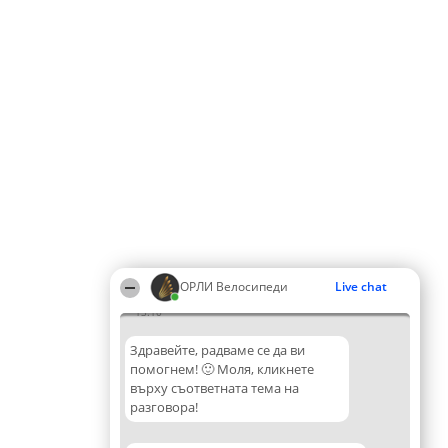
ОРЛИ Велосипеди
Live chat
13:10
Здравейте, радваме се да ви
помогнем! 🙂 Моля, кликнете
върху съответната тема на
разговора!