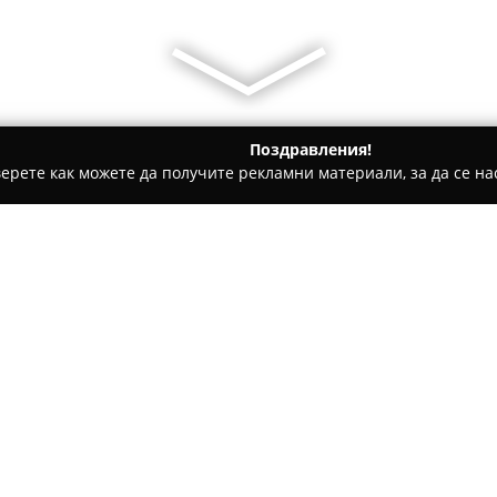
Поздравления!
ерете как можете да получите рекламни материали, за да се нас
ервизи за велосипеди, Наем на велосипеди - Казанлък
Dobre
Относно компанията:
Добрев Байк
е добре утвърд
специализирана в предлаган
решения за любители и профе
Компанията разполага с разн
Покажи повече >>
различни стилове и нива на к