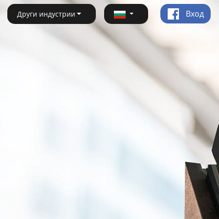
Вход
Други индустрии