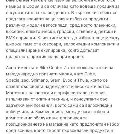
намира в София и се отличава като водеща локация за
ентусиастите на колоезденето. В търговския обект се
предлага впечатляващо голям избор от продукти –
различни модели велосипеди, сред които планински,
шосейни, електрически, градски, сгъваеми, детски и
BMX варианти. Клиентите могат да избират още между
широка гама от аксесоари, велосипедни компоненти и
специализирана екипировка, които допълват
цялостното преживяване при каране.
Асортиментът в Bike Center Изток включва стоки на
международно признати марки, като Cube,
Specialized, Shimano, Sram, Evoc и Thule, които се
славят със своята надеждност и високо качество.
Магазинът разполага и с професионален сервиз,
изпълняван от опитни техници, и консултанти със
задълбочени познания, които сами са велосипедни
хоби учители. Комбинацията между богат избор и
компетентно обслужване допринася за
позиционирането на магазина като предпочитан избор
сред всички, които търсят първокласни продукти и