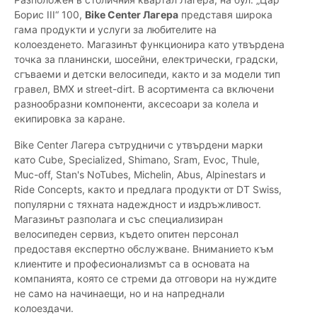
Борис III“ 100,
Bike Center Лагера
представя широка
гама продукти и услуги за любителите на
колоезденето. Магазинът функционира като утвърдена
точка за планински, шосейни, електрически, градски,
сгъваеми и детски велосипеди, както и за модели тип
гравел, BMX и street-dirt. В асортимента са включени
разнообразни компоненти, аксесоари за колела и
екипировка за каране.
Bike Center Лагера сътрудничи с утвърдени марки
като Cube, Specialized, Shimano, Sram, Evoc, Thule,
Muc-off, Stan's NoTubes, Michelin, Abus, Alpinestars и
Ride Concepts, както и предлага продукти от DT Swiss,
популярни с тяхната надеждност и издръжливост.
Магазинът разполага и със специализиран
велосипеден сервиз, където опитен персонал
предоставя експертно обслужване. Вниманието към
клиентите и професионализмът са в основата на
компанията, която се стреми да отговори на нуждите
не само на начинаещи, но и на напреднали
колоездачи.