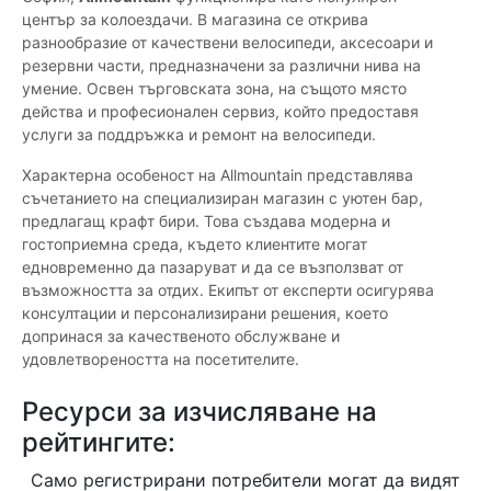
център за колоездачи. В магазина се открива
разнообразие от качествени велосипеди, аксесоари и
резервни части, предназначени за различни нива на
умение. Освен търговската зона, на същото място
действа и професионален сервиз, който предоставя
услуги за поддръжка и ремонт на велосипеди.
Характерна особеност на Allmountain представлява
съчетанието на специализиран магазин с уютен бар,
предлагащ крафт бири. Това създава модерна и
гостоприемна среда, където клиентите могат
едновременно да пазаруват и да се възползват от
възможността за отдих. Екипът от експерти осигурява
консултации и персонализирани решения, което
допринася за качественото обслужване и
удовлетвореността на посетителите.
Ресурси за изчисляване на
рейтингите:
Само регистрирани потребители могат да видят