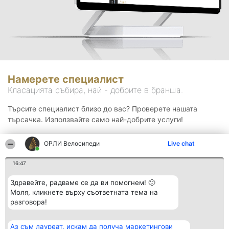
Намерете специалист
Класацията събира, най - добрите в бранша.
Търсите специалист близо до вас? Проверете нашата
търсачка. Използвайте само най-добрите услуги!
ОРЛИ Велосипеди
Live chat
Търсене
16:47
Здравейте, радваме се да ви помогнем! 🙂
Моля, кликнете върху съответната тема на
разговора!
Аз съм лауреат, искам да получа маркетингови
Организатор на
Класация
Контакти