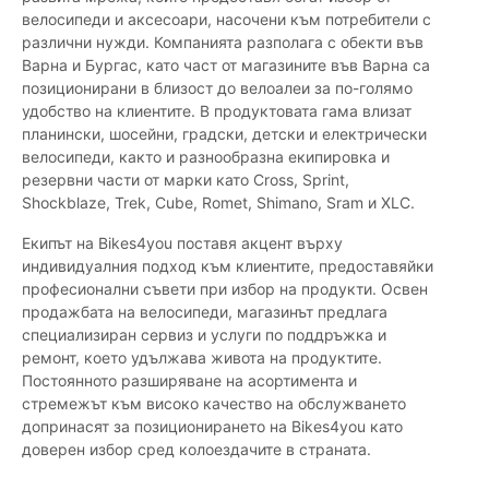
велосипеди и аксесоари, насочени към потребители с
различни нужди. Компанията разполага с обекти във
Варна и Бургас, като част от магазините във Варна са
позиционирани в близост до велоалеи за по-голямо
удобство на клиентите. В продуктовата гама влизат
планински, шосейни, градски, детски и електрически
велосипеди, както и разнообразна екипировка и
резервни части от марки като Cross, Sprint,
Shockblaze, Trek, Cube, Romet, Shimano, Sram и XLC.
Екипът на Bikes4you поставя акцент върху
индивидуалния подход към клиентите, предоставяйки
професионални съвети при избор на продукти. Освен
продажбата на велосипеди, магазинът предлага
специализиран сервиз и услуги по поддръжка и
ремонт, което удължава живота на продуктите.
Постоянното разширяване на асортимента и
стремежът към високо качество на обслужването
допринасят за позиционирането на Bikes4you като
доверен избор сред колоездачите в страната.