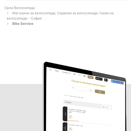
Орли Велосипеди
Магазини за велосипеди, Сервизи за велосипеди, Наем на
велосипеди - София
Bike Service