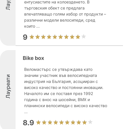
ентусиастите на колоезденето. В
търговския обект се предлага
впечатляващо голям избор от продукти –
различни модели велосипеди, сред
които ...
9
Bike box
Веломастърс се утвърждава като
значим участник във велосипедната
Лауреати
индустрия на България, асоцииран с
високо качество и постоянни иновации.
Началото им се поставя през 1992
година с внос на шосейни, BMX и
планински велосипеди с високо качество
...
8.9