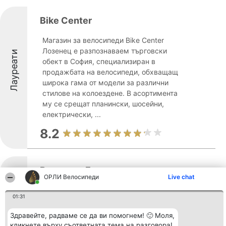
Bike Center
Магазин за велосипеди Bike Center
Лозенец е разпознаваем търговски
Лауреати
обект в София, специализиран в
продажбата на велосипеди, обхващащ
широка гама от модели за различни
стилове на колоездене. В асортимента
му се срещат планински, шосейни,
електрически, ...
8.2
Велозона България
ОРЛИ Велосипеди
Live chat
Велозона България е утвърден участник
01:31
на българския пазар, разполагащ с над
Лауреати
25 години опит в областта на
Здравейте, радваме се да ви помогнем! 🙂 Моля,
колоезденето. Компанията се
кликнете върху съответната тема на разговора!