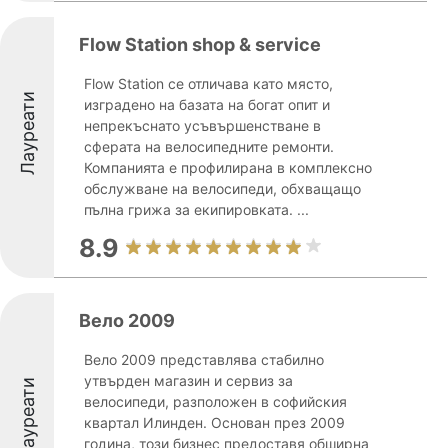
Flow Station shop & service
Flow Station се отличава като място,
Лауреати
изградено на базата на богат опит и
непрекъснато усъвършенстване в
сферата на велосипедните ремонти.
Компанията е профилирана в комплексно
обслужване на велосипеди, обхващащо
пълна грижа за екипировката. ...
8.9
Вело 2009
Вело 2009 представлява стабилно
утвърден магазин и сервиз за
Лауреати
велосипеди, разположен в софийския
квартал Илинден. Основан през 2009
година, този бизнес предоставя обширна