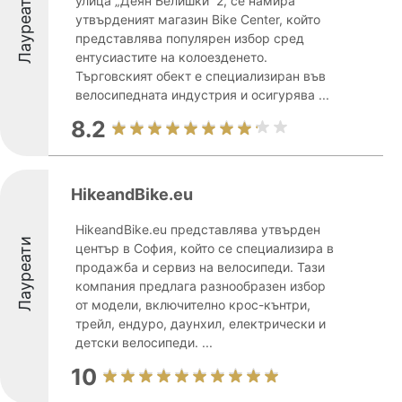
Лауреати
улица „Деян Белишки“ 2, се намира
утвърденият магазин Bike Center, който
представлява популярен избор сред
ентусиастите на колоезденето.
Търговският обект е специализиран във
велосипедната индустрия и осигурява ...
8.2
HikeandBike.eu
HikeandBike.eu представлява утвърден
Лауреати
център в София, който се специализира в
продажба и сервиз на велосипеди. Тази
компания предлага разнообразен избор
от модели, включително крос-кънтри,
трейл, ендуро, даунхил, електрически и
детски велосипеди. ...
10