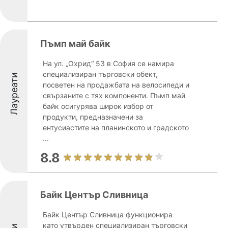
Пъмп май байк
На ул. „Охрид“ 53 в София се намира
специализиран търговски обект,
Лауреати
посветен на продажбата на велосипеди и
свързаните с тях компоненти. Пъмп май
байк осигурява широк избор от
продукти, предназначени за
ентусиастите на планинското и градското
...
8.8
Байк Център Сливница
Байк Център Сливница функционира
като утвърден специализиран търговски